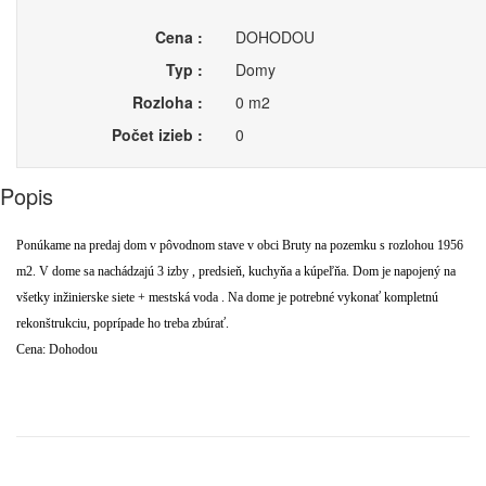
Cena :
DOHODOU
Typ :
Domy
Rozloha :
0 m2
Počet izieb :
0
Popis
Ponúkame na predaj dom v pôvodnom stave v obci Bruty na pozemku s rozlohou 1956
m2. V dome sa nachádzajú 3 izby , predsieň, kuchyňa a kúpeľňa. Dom je napojený na
všetky inžinierske siete + mestská voda . Na dome je potrebné vykonať kompletnú
rekonštrukciu, poprípade ho treba zbúrať.
Cena: Dohodou