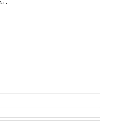
čany .