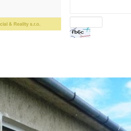
ial & Reality s.r.o.