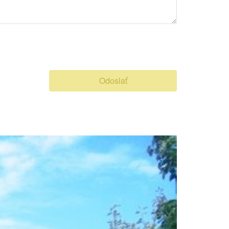
Odoslať