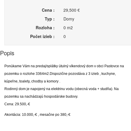
Cena :
29,500 €
Typ :
Domy
Rozloha :
0 m2
Počet izieb :
0
Popis
Ponúkame Vám na predaj/splátky útulný víkendový dom v obci Pastovce na
pozemku o rozlohe 3364m2.Dispozične pozostáva z 3 izieb , kuchyne,
kúpeľne, toalety, chodby a komory .
Rodinný dom je napojený na elektrinu vodu (obecná voda + studňa). Na
pozemku sa nachádzajú hospodárske budovy.
Cena: 29.500,-€
Akontácia: 10.000,-€ , mesačne po 380,-€