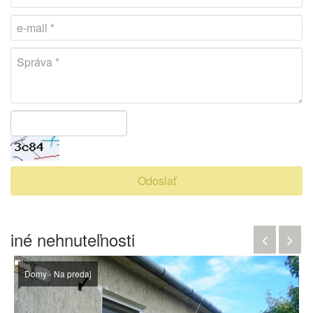
Odoslať
iné nehnuteľnosti
Domy - Na predaj