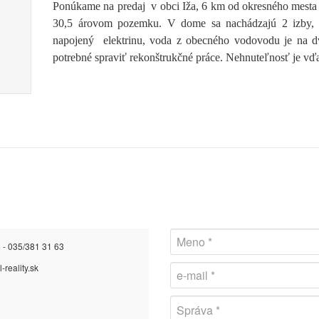
Ponúkame na predaj v obci Iža, 6 km od okresného mes
30,5 árovom pozemku. V dome sa nachádzajú 2 izby, 
napojený
elektrinu, voda z obecného vodovodu je na 
potrebné spraviť rekonštrukčné práce. Nehnuteľnosť je v
 - 035/381 31 63
-reality.sk