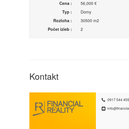
Cena :
56,000 €
Typ :
Domy
Rozloha :
30500 m2
Počet izieb :
2
Kontakt
0917 544 455
info@financial