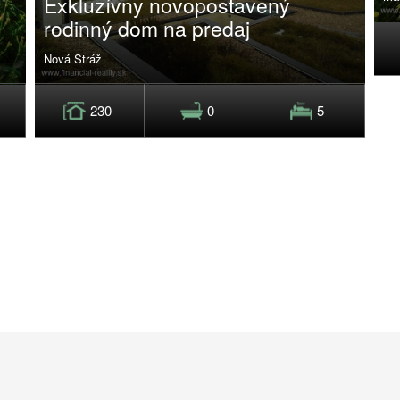
Exkluzívny novopostavený
rodinný dom na predaj
Nová Stráž
230
0
5