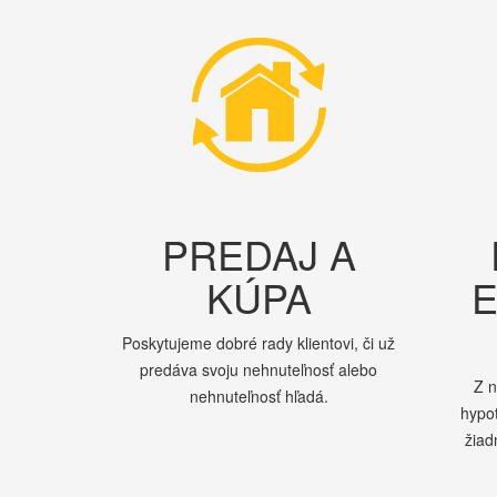
PREDAJ A
KÚPA
E
Poskytujeme dobré rady klientovi, či už
predáva svoju nehnuteľnosť alebo
Z 
nehnuteľnosť hľadá.
hypo
žiad