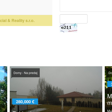
ial & Reality s.r.o.
Domy - Na predaj
Do
M
m
280,000 €
Ma