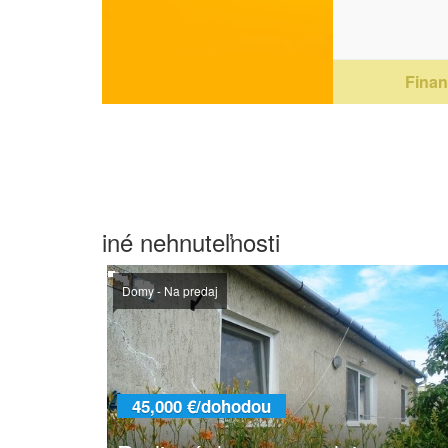
Financ
iné nehnuteľnosti
Domy - Na predaj
45,000 €/dohodou