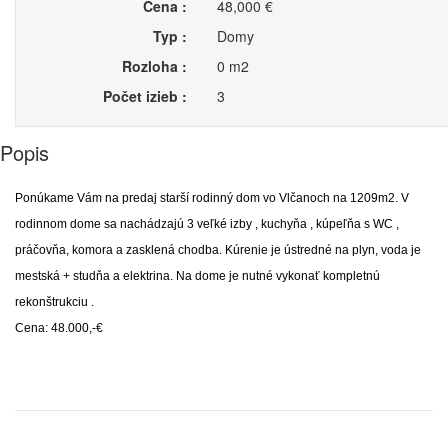
Cena :
48,000 €
Typ :
Domy
Rozloha :
0 m2
Počet izieb :
3
Popis
Ponúkame Vám na predaj starší rodinný dom vo Vlčanoch na 1209m2. V
rodinnom dome sa nachádzajú 3 veľké izby , kuchyňa , kúpeľňa s WC ,
práčovňa, komora a zasklená chodba. Kúrenie je ústredné na plyn, voda je
mestská + studňa a elektrina. Na dome je nutné vykonať kompletnú
rekonštrukciu .
Cena: 48.000,-€